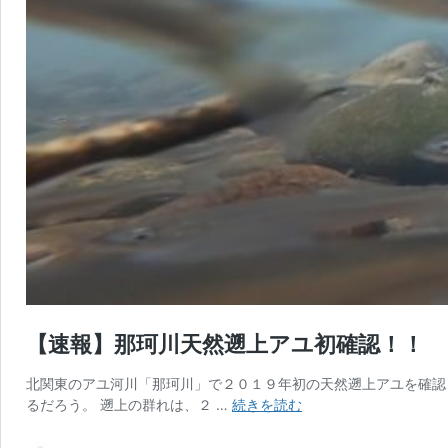
【速報】那珂川天然遡上アユ初確認！！
北関東のアユ河川「那珂川」で２０１９年初の天然遡上アユを確認！
【速
るだろう。 遡上の群れは、２ …
続きを読む
報】
那