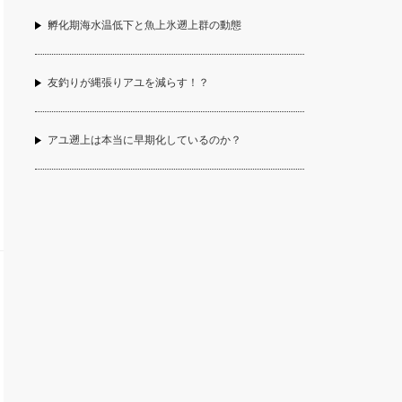
孵化期海水温低下と魚上氷遡上群の動態
友釣りが縄張りアユを減らす！？
アユ遡上は本当に早期化しているのか？