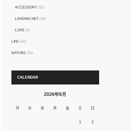
ACCESSORY
(32)
LANDING NET
(30)
LURE
(3)
LIFE
(34)
NATURE
(35)
CALENDAR
2026年8月
月
火
水
木
金
土
日
1
2