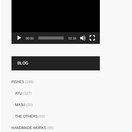
プ
レ
ー
ヤ
ー
00:00
02:16
BLOG
FISHES
(188)
AYU
(107)
MASU
(30)
THE OTHERS
(50)
HANDMADE WORKS
(96)