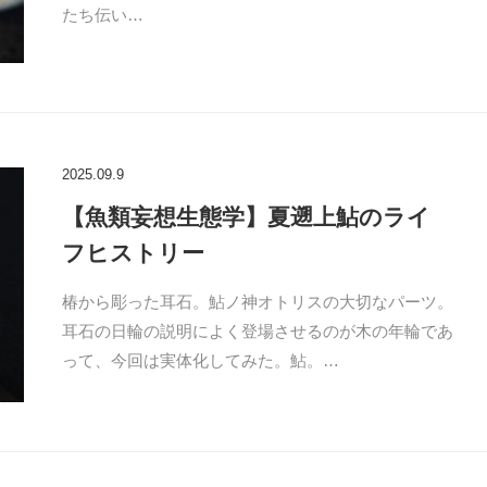
たち伝い…
2025.09.9
【魚類妄想生態学】夏遡上鮎のライ
フヒストリー
椿から彫った耳石。鮎ノ神オトリスの大切なパーツ。
耳石の日輪の説明によく登場させるのが木の年輪であ
って、今回は実体化してみた。鮎。…