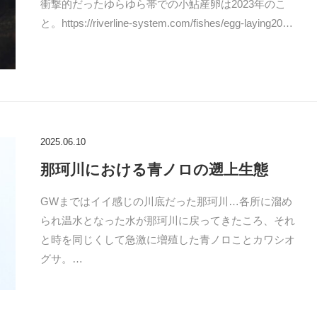
衝撃的だったゆらゆら帯での小鮎産卵は2023年のこ
と。https://riverline-system.com/fishes/egg-laying20…
2025.06.10
那珂川における青ノロの遡上生態
GWまではイイ感じの川底だった那珂川…各所に溜め
られ温水となった水が那珂川に戻ってきたころ、それ
と時を同じくして急激に増殖した青ノロことカワシオ
グサ。…