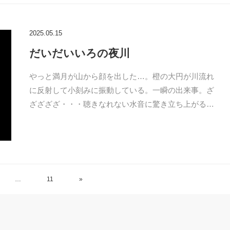
2025.05.15
だいだいいろの夜川
やっと満月が山から顔を出した…。橙の大円が川流れ
に反射して小刻みに振動している。一瞬の出来事。ざ
ざざざざ・・・聴きなれない水音に驚き立ち上がる…
…
11
»