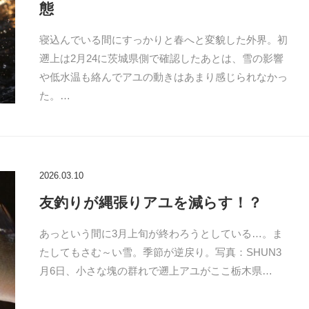
態
寝込んでいる間にすっかりと春へと変貌した外界。初
遡上は2月24に茨城県側で確認したあとは、雪の影響
や低水温も絡んでアユの動きはあまり感じられなかっ
た。…
2026.03.10
友釣りが縄張りアユを減らす！？
あっという間に3月上旬が終わろうとしている…。ま
たしてもさむ～い雪。季節が逆戻り。写真：SHUN3
月6日、小さな塊の群れで遡上アユがここ栃木県…