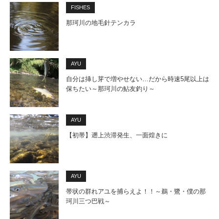
FISHES
那珂川の地毛針テンカラ
AYU
自分は挿し芽で増やせない…だから時速5尾以上は
保ちたい～那珂川の鮎友釣り～
AYU
【初帯】遡上渋滞発生、一面煌きに
AYU
帯状の群れアユを捕らえよ！！～鵜・鷺・僕の那
珂川三つ巴戦～