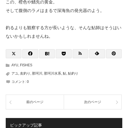
この、橙色や鰭先の黄金。
そして腹側のラメはまるで深海魚の発光器のよう。
釣るよりも観察する方が長いような、そんな鮎師はそうはい
ないかもしれませんね。
AYU
,
FISHES
アユ
,
友釣り
,
那珂川
,
那珂川水系
,
鮎
,
鮎釣り
コメント:
0
前のページ
次のページ
ピックアップ記事