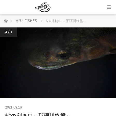
ホーム
AYU
,
FISHES
鮎の利き口～那珂川終盤～
AYU
2021.09.18
鮎の利き口～那珂川終盤～