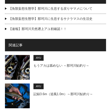
【魚類妄想生態学】那珂川に生息する戻りヤマメについて
【魚類妄想生態学】那珂川に生息するサクラマスの生活史
【速報】那珂川天然遡上アユ初確認！！
関連記事
AYU
もうアカは舐めない ～那珂川鮎釣り～
AYU
記録3.6m（追風1.0m）～那珂川鮎釣り～