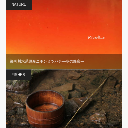
NATURE
那珂川水系原産ニホンミツバチ―冬の蜂蜜―
FISHES