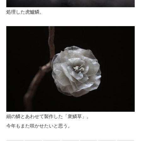
処理した虎鱸鱗。
細の鱗とあわせて製作した「衆鱗草」。
今年もまた咲かせたいと思う。