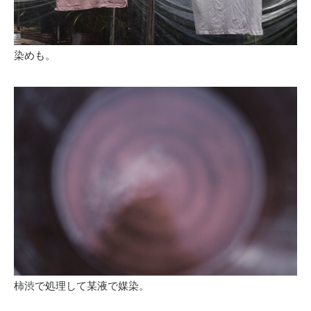
染めも。
柿渋で処理して某液で媒染。