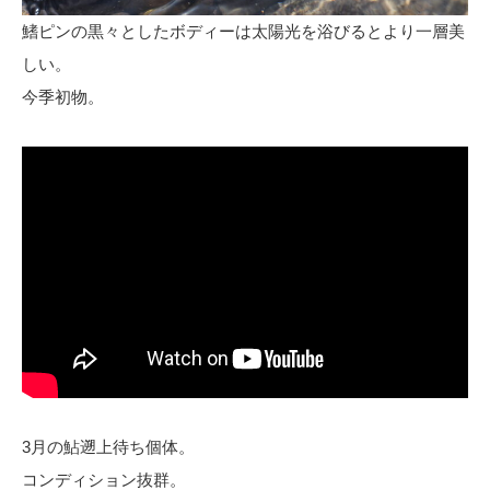
鰭ピンの黒々としたボディーは太陽光を浴びるとより一層美
しい。
今季初物。
3月の鮎遡上待ち個体。
コンディション抜群。