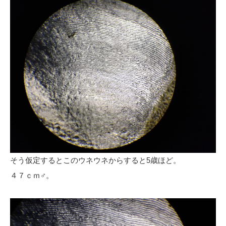
そう仮定するとこのウネウネからすると5歳ほど。
４７ｃｍ♂。