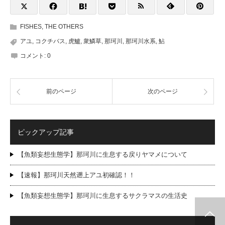
FISHES
,
THE OTHERS
アユ
,
コクチバス
,
虎鱸
,
衆鱗草
,
那珂川
,
那珂川水系
,
鮎
コメント:
0
前のページ
次のページ
ピックアップ記事
【魚類妄想生態学】那珂川に生息する戻りヤマメについて
【速報】那珂川天然遡上アユ初確認！！
【魚類妄想生態学】那珂川に生息するサクラマスの生活史
HANDMADE
SHOP
SHARE
MOVIE