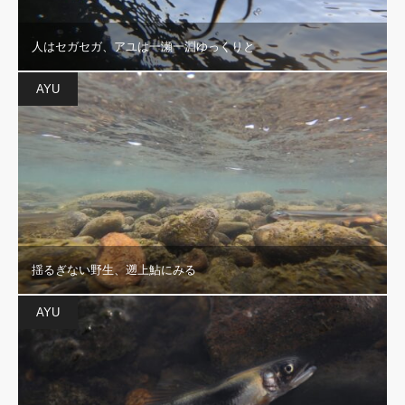
人はセガセガ、アユは一瀬一淵ゆっくりと
AYU
揺るぎない野生、遡上鮎にみる
AYU