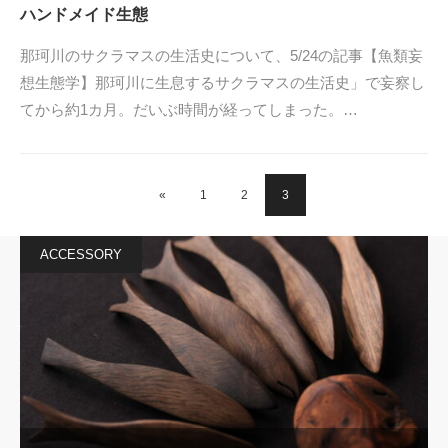
ハンドメイド生態
那珂川のサクラマスの生活史について、5/24の記事【魚類妄
想生態学】那珂川に生息するサクラマスの生活史」で妄察し
てから約1カ月。だいぶ時間が経ってしまった。…
«
1
2
3
ACCESSORY