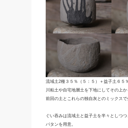
流域土2種３５％（５：５）＋益子土６５
川粘土や自宅地層土を下地にしてその上か
前回の土とこれらの独自灰とのミックスで
ぐい吞みは流域土と益子土を半々としつつ
パタンを用意。