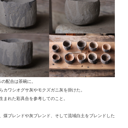
％の配合は茶碗に。
らカワシオグサ灰やモクズガニ灰を掛けた。
生まれた彩具合を参考してのこと。
、煤ブレンドや灰ブレンド、そして流域白土をブレンドした