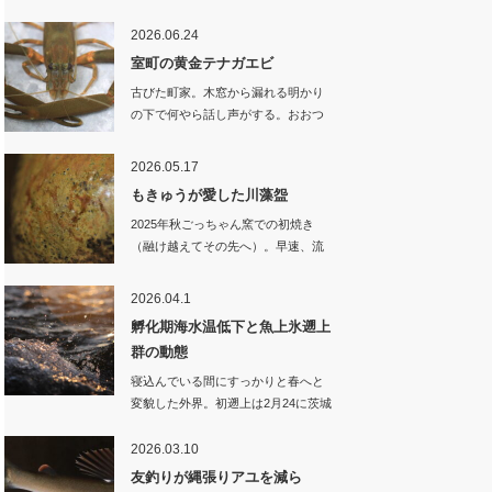
2026.06.24
室町の黄金テナガエビ
古びた町家。木窓から漏れる明かり
の下で何やら話し声がする。おおつ
かさん…
2026.05.17
もきゅうが愛した川藻盌
2025年秋ごっちゃん窯での初焼き
（融け越えてその先へ）。早速、流
域の…
2026.04.1
孵化期海水温低下と魚上氷遡上
群の動態
寝込んでいる間にすっかりと春へと
変貌した外界。初遡上は2月24に茨城
県…
2026.03.10
友釣りが縄張りアユを減ら