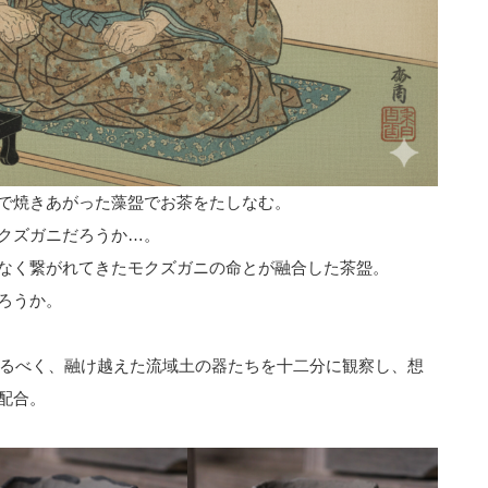
で焼きあがった藻盌でお茶をたしなむ。
クズガニだろうか…。
なく繋がれてきたモクズガニの命とが融合した茶盌。
ろうか。
けるべく、融け越えた流域土の器たちを十二分に観察し、想
配合。