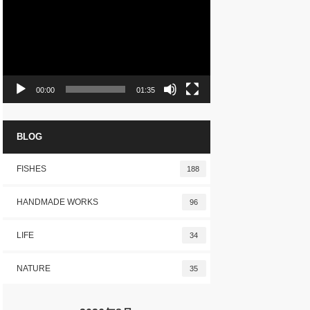
プ
レ
ー
ヤ
ー
00:00
01:35
BLOG
FISHES
188
HANDMADE WORKS
96
LIFE
34
NATURE
35