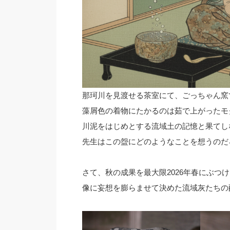
那珂川を見渡せる茶室にて、ごっちゃん窯
藻屑色の着物にたかるのは茹で上がったモ
川泥をはじめとする流域土の記憶と果てし
先生はこの盌にどのようなことを想うのだ
さて、秋の成果を最大限2026年春にぶつ
像に妄想を膨らませて決めた流域灰たちの