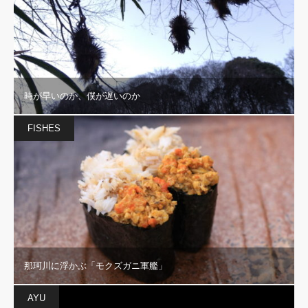
時が早いのか、僕が遅いのか
FISHES
那珂川に浮かぶ「モクズガニ軍艦」
AYU