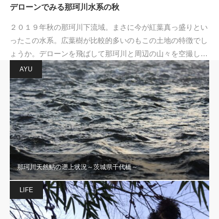
デローンでみる那珂川水系の秋
２０１９年秋の那珂川下流域。まさに今が紅葉真っ盛りとい
ったこの水系。広葉樹が比較的多いのもこの土地の特徴でし
ょうか。デローンを飛ばして那珂川と周辺の山々を空撮し…
AYU
那珂川天然鮎の遡上状況～茨城県千代橋～
LIFE