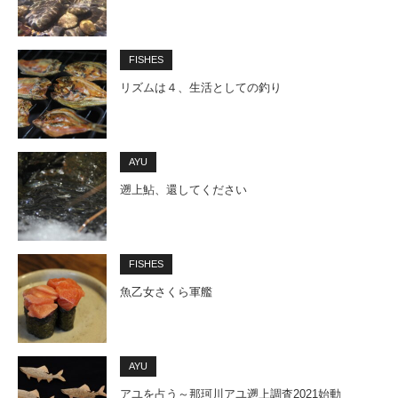
FISHES
リズムは４、生活としての釣り
AYU
遡上鮎、還してください
FISHES
魚乙女さくら軍艦
AYU
アユを占う～那珂川アユ遡上調査2021始動