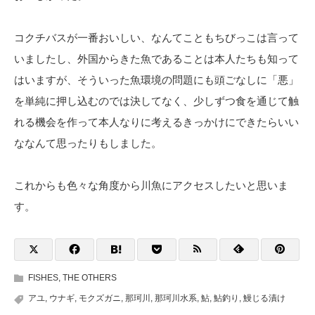
コクチバスが一番おいしい、なんてこともちびっこは言って
いましたし、外国からきた魚であることは本人たちも知って
はいますが、そういった魚環境の問題にも頭ごなしに「悪」
を単純に押し込むのでは決してなく、少しずつ食を通じて触
れる機会を作って本人なりに考えるきっかけにできたらいい
ななんて思ったりもしました。
これからも色々な角度から川魚にアクセスしたいと思いま
す。
FISHES
,
THE OTHERS
アユ
,
ウナギ
,
モクズガニ
,
那珂川
,
那珂川水系
,
鮎
,
鮎釣り
,
鰻じる漬け