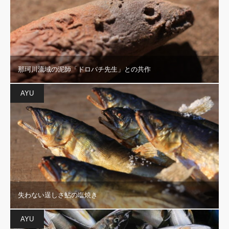
那珂川流域の泥師「ドロバチ先生」との共作
AYU
失わない逞しさ鮎の塩焼き
AYU