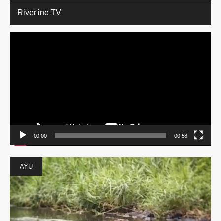
Riverline TV
動
画
プ
レ
ー
ヤ
ー
00:00
00:58
AYU