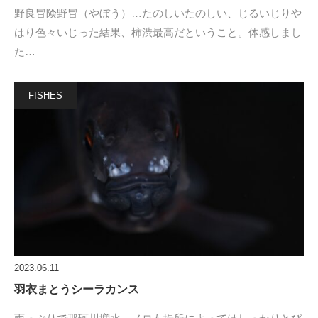
野良冒険野冒（やぼう）…たのしいたのしい、じるいじりや
はり色々いじった結果、柿渋最高だということ。体感しまし
た…
FISHES
2023.06.11
羽衣まとうシーラカンス