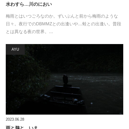
水わすら…川のにおい
梅雨とはいつごろなのか。ずいぶんと前から梅雨のような
日々。夜行でのDBMMZとの出逢いや…蛙との出逢い。普段
とは異なる夜の世界。…
AYU
2023.06.28
雨と鵜と…いま