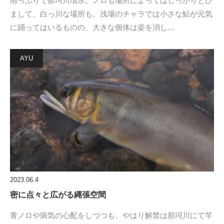
雨っぷりで那珂川増水。ノロも場所によってはしっかりとび
まして、白っ川な場所も。浅場のチャラでは小さな鮎が元気
に踊ってはいるものの、大きな個体は姿を消し…
AYU
2023.06.4
密に点々と広がる縄張空間
青ノロや病気の心配をしつつも、やはり解禁は那珂川にて竿