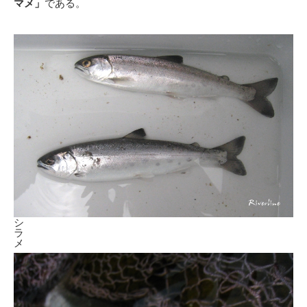
マメ」
である。
シ
ラ
メ