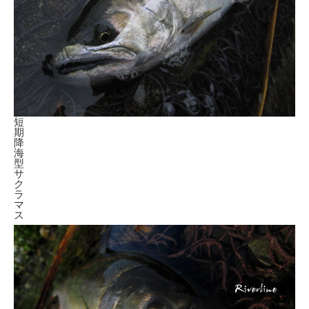
短
期
降
海
型
サ
ク
ラ
マ
ス