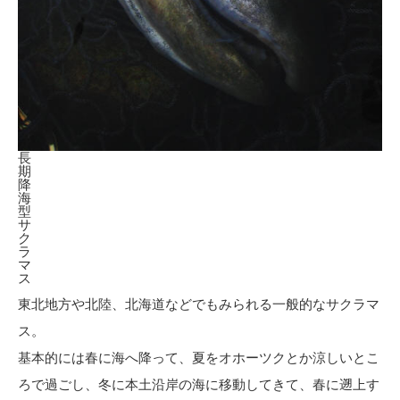
長
期
降
海
型
サ
ク
ラ
マ
ス
東北地方や北陸、北海道などでもみられる一般的なサクラマ
ス。
基本的には春に海へ降って、夏をオホーツクとか涼しいとこ
ろで過ごし、冬に本土沿岸の海に移動してきて、春に遡上す