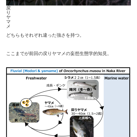
戻
り
ヤ
マ
メ
どちらもそれぞれ違った強さを持つ。
ここまでが前回の戻りヤマメの妄想生態学的知見。