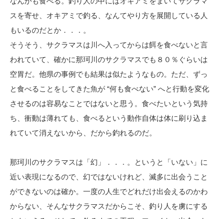
なんかも食べる。釣り人の中にはオキアミをまいてサクラマ
スを寄せ、オキアミで釣る、なんてやり方を展開している人
もいるのだとか．．．。
そうそう、サクラマスは川へ入ってからは餌を食べないと言
われていて、確かに那珂川のサクラマスでも８０％ぐらいは
空胃だ。他県の事例でも結果は似たようなもの。ただ、ずっ
と食べることをしてきた魚が “何も食べない” へと行動を変化
させるのは容易なことではないと思う。食べたいという気持
ち、衝動は薄れても、食べるという動作自体は体に刷り込ま
れていて消えないから、だから釣れるのだ。
那珂川のサクラマスは「幻」．．．。というと「いない」に
近い表現になるので、幻ではないけれど、滅多に出会うこと
ができないのは確か。一度の人生でどれだけ出会えるのかわ
からない、そんなサクラマスだからこそ、釣り人を虜にする