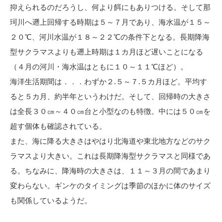
抑えられるのだろうし、何より餌にもありつける。そして那
珂川へ遡上回帰する時期は５～７月であり、海水温が１５～
２０℃、河川水温が１８～２２℃の条件下となる。長期降海
型サクラマスよりも遡上時期は１カ月ほど遅いことになる
（４月の河川・海水温はともに１０～１１℃ほど）。
海洋生活期間は．．．わずか２.５～７.５カ月ほど。平均す
ると５カ月、約半年というわけだ。そして、回帰時の大きさ
は全長３０㎝～４０㎝台と小型なのも特徴。中には５０㎝を
超す個体も確認されている。
また、海に降る大きさはやはり北海道や東北地方などのサク
ラマスより大きい。これは長期降海型サクラマスと同様であ
る。ちなみに、降海時の大きさは、１１～３月の間であまり
変わらない。ギンケのタイミングは季節のほかに体のサイズ
も関係しているようだ。