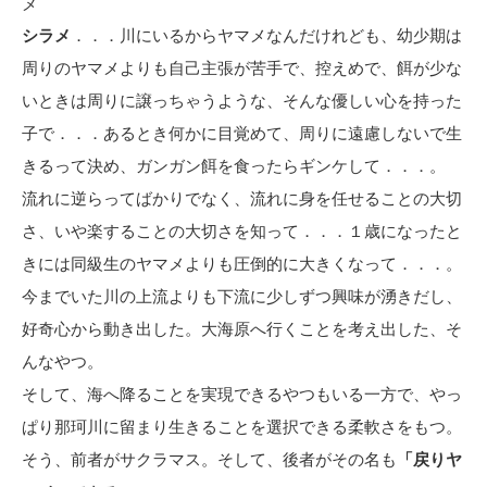
メ
シラメ
．．．川にいるからヤマメなんだけれども、幼少期は
周りのヤマメよりも自己主張が苦手で、控えめで、餌が少な
いときは周りに譲っちゃうような、そんな優しい心を持った
子で．．．あるとき何かに目覚めて、周りに遠慮しないで生
きるって決め、ガンガン餌を食ったらギンケして．．．。
流れに逆らってばかりでなく、流れに身を任せることの大切
さ、いや楽することの大切さを知って．．．１歳になったと
きには同級生のヤマメよりも圧倒的に大きくなって．．．。
今までいた川の上流よりも下流に少しずつ興味が湧きだし、
好奇心から動き出した。大海原へ行くことを考え出した、そ
んなやつ。
そして、海へ降ることを実現できるやつもいる一方で、やっ
ぱり那珂川に留まり生きることを選択できる柔軟さをもつ。
そう、前者がサクラマス。そして、後者がその名も
「戻りヤ