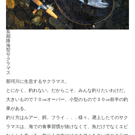
長
期
降
海
型
サ
ク
ラ
マ
ス
那珂川に生息するサクラマス。
とにかく、釣れない。だからこそ、みんな釣りたいわけだ。
大きいもので７０㎝オーバー、小型のもので３０㎝前半の釣
果がある。
釣り方はルアー、餌、フライ．．．様々。遡上したてのサク
ラマスは、海での食事習慣が抜けなくて、魚だけでなくエビ