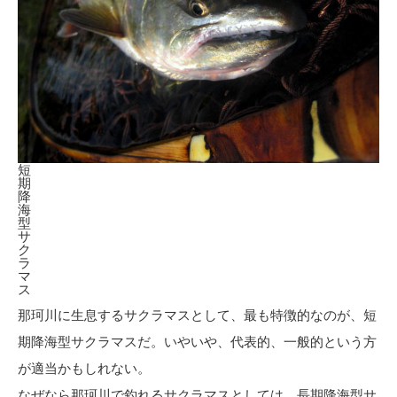
短
期
降
海
型
サ
ク
ラ
マ
ス
那珂川に生息するサクラマスとして、最も特徴的なのが、短
期降海型サクラマスだ。いやいや、代表的、一般的という方
が適当かもしれない。
なぜなら那珂川で釣れるサクラマスとしては、長期降海型サ