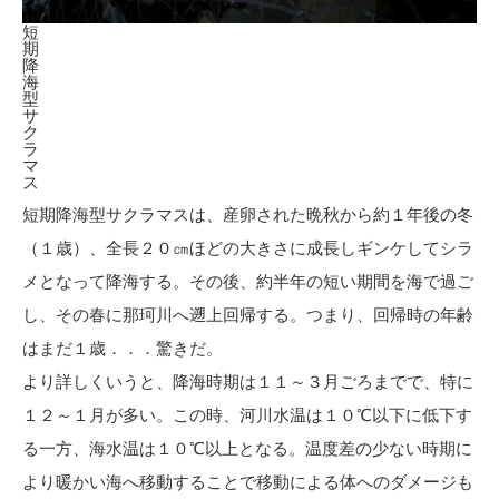
短
期
降
海
型
サ
ク
ラ
マ
ス
短期降海型サクラマスは、産卵された晩秋から約１年後の冬
（１歳）、全長２０㎝ほどの大きさに成長しギンケしてシラ
メとなって降海する。その後、約半年の短い期間を海で過ご
し、その春に那珂川へ遡上回帰する。つまり、回帰時の年齢
はまだ１歳．．．驚きだ。
より詳しくいうと、降海時期は１１～３月ごろまでで、特に
１２～１月が多い。この時、河川水温は１０℃以下に低下す
る一方、海水温は１０℃以上となる。温度差の少ない時期に
より暖かい海へ移動することで移動による体へのダメージも