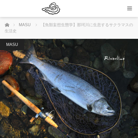
ホーム
MASU
【魚類妄想生態学】那珂川に生息するサクラマスの
生活史
MASU