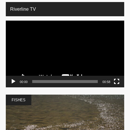
Riverline TV
動
画
プ
レ
ー
ヤ
ー
00:00
00:58
FISHES