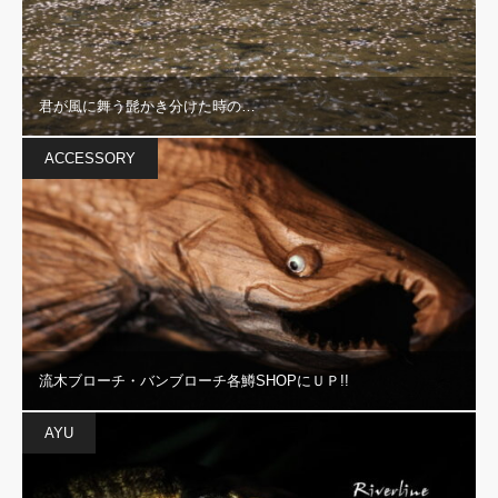
君が風に舞う髭かき分けた時の…
ACCESSORY
流木ブローチ・バンブローチ各鱒SHOPにＵＰ!!
AYU