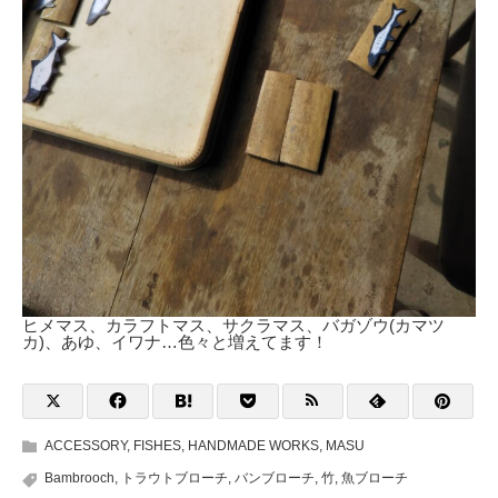
ヒメマス、カラフトマス、サクラマス、バガゾウ(カマツ
カ)、あゆ、イワナ…色々と増えてます！
ACCESSORY
,
FISHES
,
HANDMADE WORKS
,
MASU
Bambrooch
,
トラウトブローチ
,
バンブローチ
,
竹
,
魚ブローチ