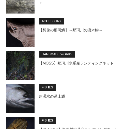
＋
ACCESSORY
【想像の那珂鱒】～那珂川の流木鱒～
HANDMADE WORKS
【MOSS】那珂川水系産ランディングネット
FISHES
超渇水の遡上鱒
FISHES