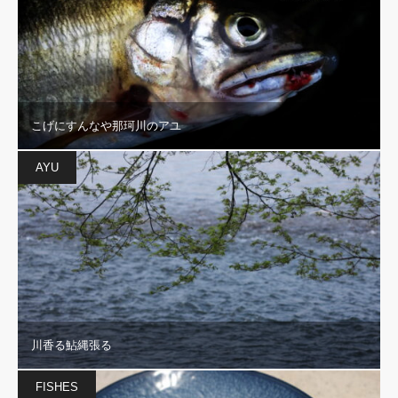
こげにすんなや那珂川のアユ
AYU
川香る鮎縄張る
FISHES