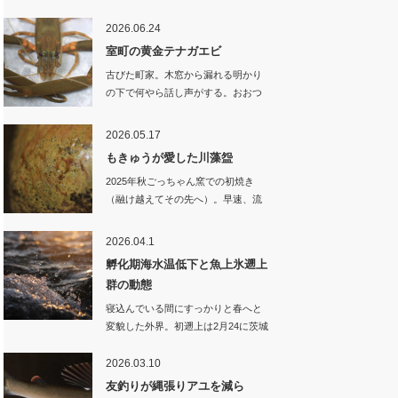
2026.06.24
室町の黄金テナガエビ
古びた町家。木窓から漏れる明かり
の下で何やら話し声がする。おおつ
かさん…
2026.05.17
もきゅうが愛した川藻盌
2025年秋ごっちゃん窯での初焼き
（融け越えてその先へ）。早速、流
域の…
2026.04.1
孵化期海水温低下と魚上氷遡上
群の動態
寝込んでいる間にすっかりと春へと
変貌した外界。初遡上は2月24に茨城
県…
2026.03.10
友釣りが縄張りアユを減ら