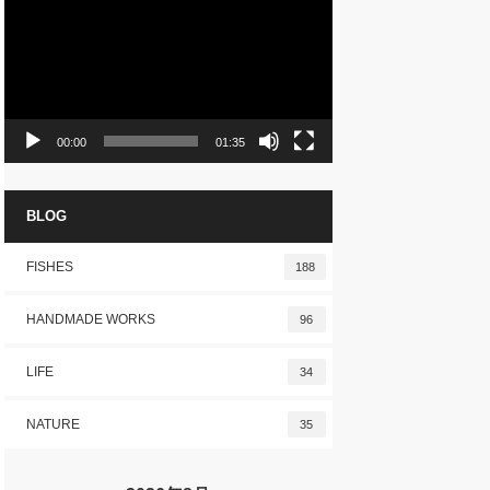
プ
レ
ー
ヤ
ー
00:00
01:35
BLOG
FISHES
188
HANDMADE WORKS
96
LIFE
34
NATURE
35