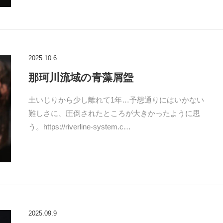
2025.10.6
那珂川流域の青藻屑盌
土いじりから少し離れて1年…予想通りにはいかない
難しさに、圧倒されたところが大きかったように思
う。https://riverline-system.c…
2025.09.9