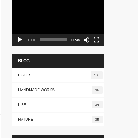
プ
レ
ー
ヤ
ー
00:00
00:48
BLOG
FISHES
188
HANDMADE WORKS
96
LIFE
34
NATURE
35