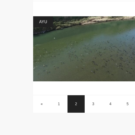
AYU
«
1
2
3
4
5