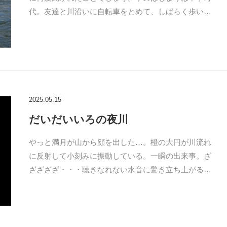
代。友達と川沿いに自転車をとめて、しばらく歩い…
2025.05.15
だいだいいろの夜川
やっと満月が山から顔を出した…。橙の大円が川流れ
に反射して小刻みに振動している。一瞬の出来事。ざ
ざざざざ・・・聴きなれない水音に驚き立ち上がる…