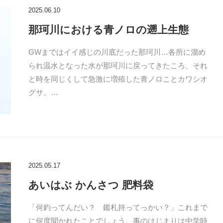
2025.06.10
那珂川における青ノロの遡上生態
GWまではイイ感じの川底だった那珂川…各所に溜め
られ温水となった水が那珂川に戻ってきたころ、それ
と時を同じくして急激に増殖した青ノロことカワシオ
グサ。…
2025.05.17
あいはぶ かんさつ 肥料袋
「何釣ってんだい？ 鑑札持ってっかい？」これまで
に何度聞かれたことでしょう。事のはじまりは中学時