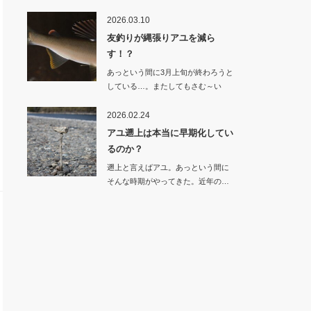
県…
2026.03.10
友釣りが縄張りアユを減ら
す！？
あっという間に3月上旬が終わろうと
している…。またしてもさむ～い
雪。季節が逆戻…
2026.02.24
アユ遡上は本当に早期化してい
るのか？
遡上と言えばアユ。あっという間に
そんな時期がやってきた。近年の…