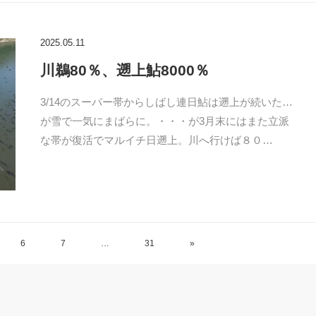
2025.05.11
川鵜80％、遡上鮎8000％
3/14のスーパー帯からしばし連日鮎は遡上が続いた…
が雪で一気にまばらに。・・・が3月末にはまた立派
な帯が復活でマルイチ日遡上。川へ行けば８０…
6
7
…
31
»