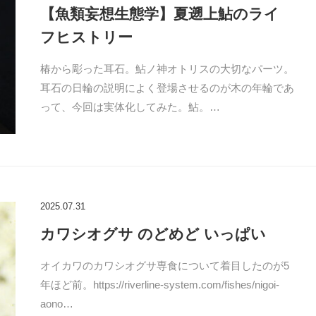
【魚類妄想生態学】夏遡上鮎のライ
フヒストリー
椿から彫った耳石。鮎ノ神オトリスの大切なパーツ。
耳石の日輪の説明によく登場させるのが木の年輪であ
って、今回は実体化してみた。鮎。…
2025.07.31
カワシオグサ のどめど いっぱい
オイカワのカワシオグサ専食について着目したのが5
年ほど前。https://riverline-system.com/fishes/nigoi-
aono…