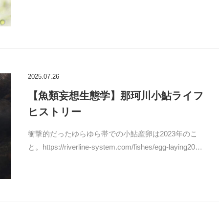
2025.07.26
【魚類妄想生態学】那珂川小鮎ライフ
ヒストリー
衝撃的だったゆらゆら帯での小鮎産卵は2023年のこ
と。https://riverline-system.com/fishes/egg-laying20…