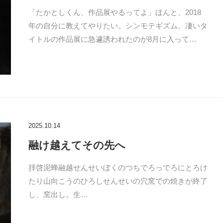
「たかとしくん、作品展やるってよ」ほんと、2018
年の自分に教えてやりたい。シンモテギズム。凄いタ
イトルの作品展に急遽誘われたのが8月に入って…
2025.10.14
融け越えてその先へ
拝啓泥蜂融越せんせいぼくのつちでろっでろにとろけ
たり山向こうのひろしせんせいの穴窯での焼きが終了
し、窯出し。生…