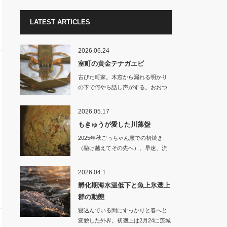
LATEST ARTICLES
2026.06.24
室町の黄金テナガエビ
古びた町家。木窓から漏れる明かり
の下で何やら話し声がする。おおつ
かさん…
2026.05.17
もきゅうが愛した川藻盌
2025年秋ごっちゃん窯での初焼き
（融け越えてその先へ）。早速、流
域の…
2026.04.1
孵化期海水温低下と魚上氷遡上
群の動態
寝込んでいる間にすっかりと春へと
変貌した外界。初遡上は2月24に茨城