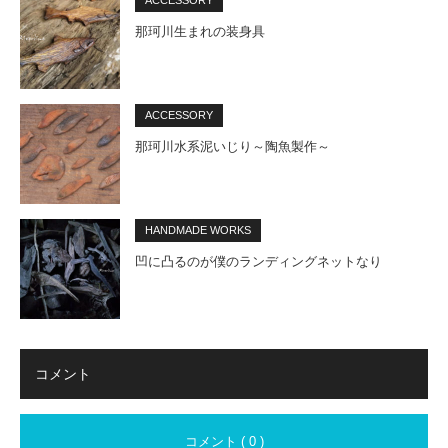
那珂川生まれの装身具
ACCESSORY
那珂川水系泥いじり～陶魚製作～
HANDMADE WORKS
凹に凸るのが僕のランディングネットなり
コメント
コメント ( 0 )