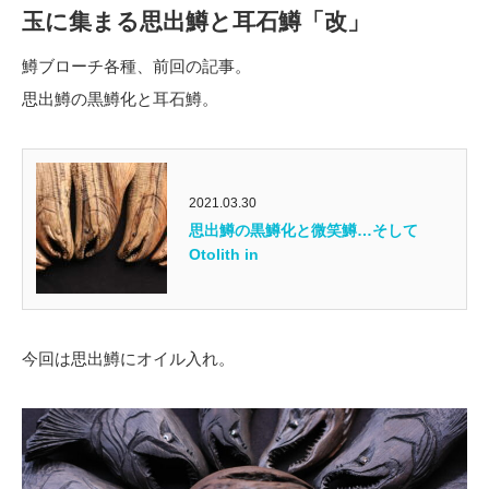
玉に集まる思出鱒と耳石鱒「改」
鱒ブローチ各種、前回の記事。
思出鱒の黒鱒化と耳石鱒。
2021.03.30
思出鱒の黒鱒化と微笑鱒…そして
Otolith in
今回は思出鱒にオイル入れ。