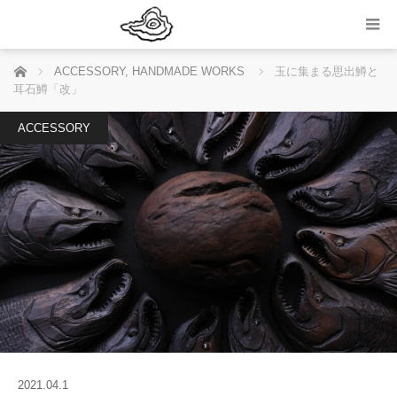
ホーム
ACCESSORY
,
HANDMADE WORKS
玉に集まる思出鱒と
耳石鱒「改」
ACCESSORY
2021.04.1