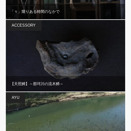
「々」限りある時間のなかで
ACCESSORY
【天照鱒】～那珂川の流木鱒～
AYU