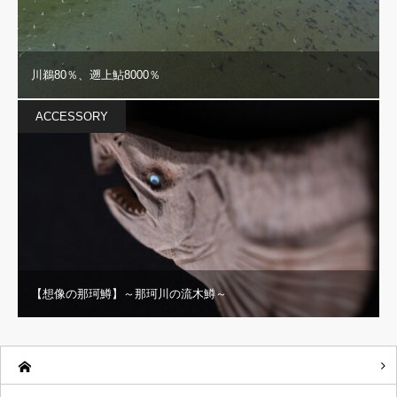
川鵜80％、遡上鮎8000％
ACCESSORY
【想像の那珂鱒】～那珂川の流木鱒～