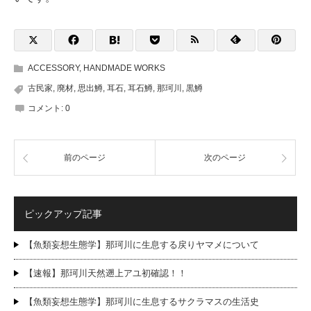
ACCESSORY
,
HANDMADE WORKS
古民家
,
廃材
,
思出鱒
,
耳石
,
耳石鱒
,
那珂川
,
黒鱒
コメント:
0
前のページ
次のページ
ピックアップ記事
【魚類妄想生態学】那珂川に生息する戻りヤマメについて
【速報】那珂川天然遡上アユ初確認！！
【魚類妄想生態学】那珂川に生息するサクラマスの生活史