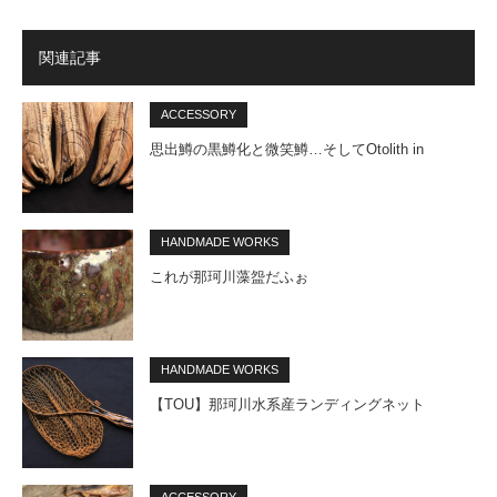
関連記事
ACCESSORY
思出鱒の黒鱒化と微笑鱒…そしてOtolith in
HANDMADE WORKS
これが那珂川藻盌だふぉ
HANDMADE WORKS
【TOU】那珂川水系産ランディングネット
ACCESSORY