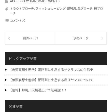
ACCESSORY
,
HANDMADE WORKS
トラウトブローチ
,
フィッシュカービング
,
那珂川
,
魚ブローチ
,
鱒ブロ
ーチ
コメント:
0
前のページ
次のページ
ピックアップ記事
【魚類妄想生態学】那珂川に生息するサクラマスの生活史
【魚類妄想生態学】那珂川に生息する戻りヤマメについて
【速報】那珂川天然遡上アユ初確認！！
関連記事