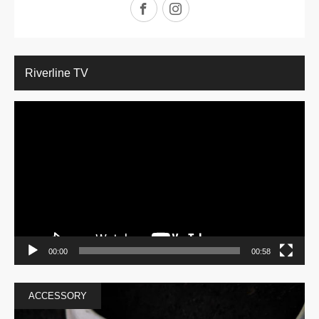
Facebook
Instagram
Riverline TV
動
画
プ
レ
ー
ヤ
ー
00:00
00:58
ACCESSORY