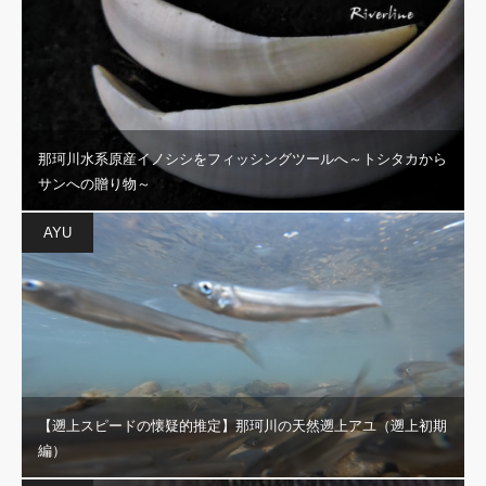
那珂川水系原産イノシシをフィッシングツールへ～トシタカから
サンへの贈り物～
AYU
【遡上スピードの懐疑的推定】那珂川の天然遡上アユ（遡上初期
編）