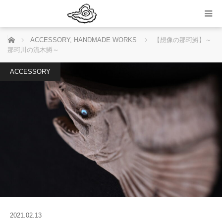
ホーム
ACCESSORY
,
HANDMADE WORKS
【想像の那珂鱒】～
那珂川の流木鱒～
ACCESSORY
2021.02.13