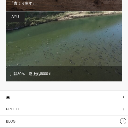
「古より生す」
AYU
川鵜80％、遡上鮎8000％
PROFILE
BLOG