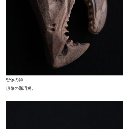
想像の鱒…
想像の那珂鱒。