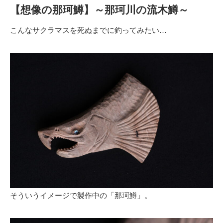
【想像の那珂鱒】～那珂川の流木鱒～
こんなサクラマスを死ぬまでに釣ってみたい…
そういうイメージで製作中の「那珂鱒」。