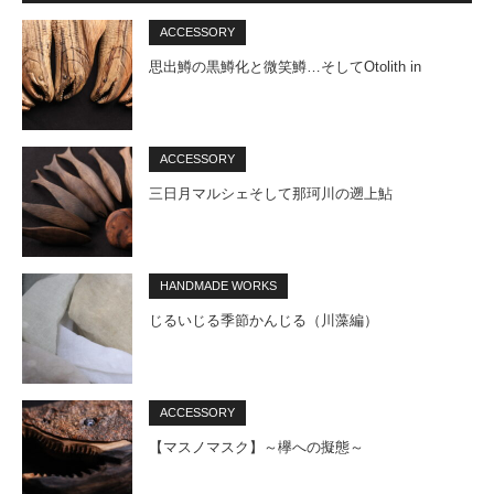
ACCESSORY
思出鱒の黒鱒化と微笑鱒…そしてOtolith in
ACCESSORY
三日月マルシェそして那珂川の遡上鮎
HANDMADE WORKS
じるいじる季節かんじる（川藻編）
ACCESSORY
【マスノマスク】～欅への擬態～