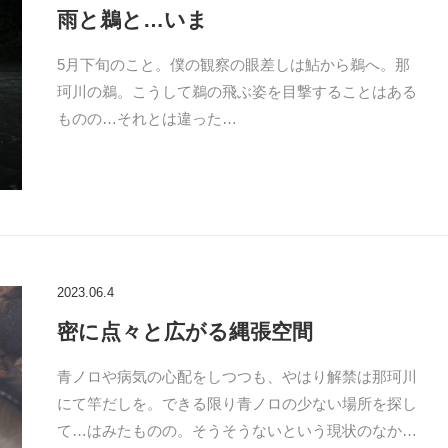
雨と鵜と…いま
5月下旬のこと。僕の観察の眼差しは鮎から鵜へ。那
珂川の鵜。こうして鵜の飛ぶ姿を目撃することはある
ものの…それとは違った…
2023.06.4
密に点々と広がる縄張空間
青ノロや病気の心配をしつつも、やはり解禁は那珂川
にて竿だしを。できる限り青ノロの少ない場所を探し
て…はみたものの。そうそうないという現状のなか…