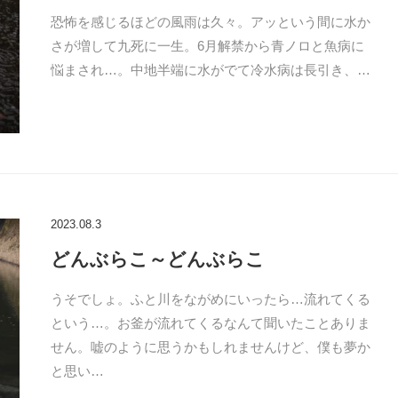
恐怖を感じるほどの風雨は久々。アッという間に水か
さが増して九死に一生。6月解禁から青ノロと魚病に
悩まされ…。中地半端に水がでて冷水病は長引き、…
2023.08.3
どんぶらこ～どんぶらこ
うそでしょ。ふと川をながめにいったら…流れてくる
という…。お釜が流れてくるなんて聞いたことありま
せん。嘘のように思うかもしれませんけど、僕も夢か
と思い…