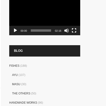
プ
レ
ー
ヤ
ー
00:00
02:16
BLOG
FISHES
(188)
AYU
(107)
MASU
(30)
THE OTHERS
(50)
HANDMADE WORKS
(96)