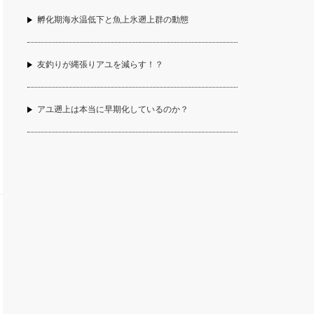
孵化期海水温低下と魚上氷遡上群の動態
友釣りが縄張りアユを減らす！？
アユ遡上は本当に早期化しているのか？