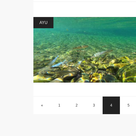
AYU
«
1
2
3
4
5