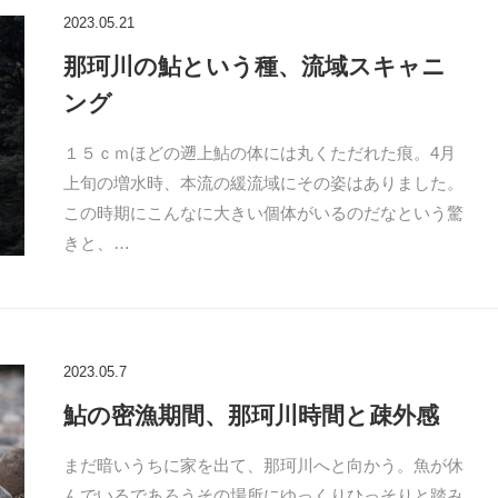
2023.05.21
那珂川の鮎という種、流域スキャニ
ング
１５ｃｍほどの遡上鮎の体には丸くただれた痕。4月
上旬の増水時、本流の緩流域にその姿はありました。
この時期にこんなに大きい個体がいるのだなという驚
きと、…
2023.05.7
鮎の密漁期間、那珂川時間と疎外感
まだ暗いうちに家を出て、那珂川へと向かう。魚が休
んでいるであろうその場所にゆっくりひっそりと踏み