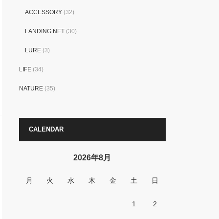
ACCESSORY
(32)
LANDING NET
(30)
LURE
(3)
LIFE
(34)
NATURE
(35)
CALENDAR
2026年8月
月
火
水
木
金
土
日
1
2