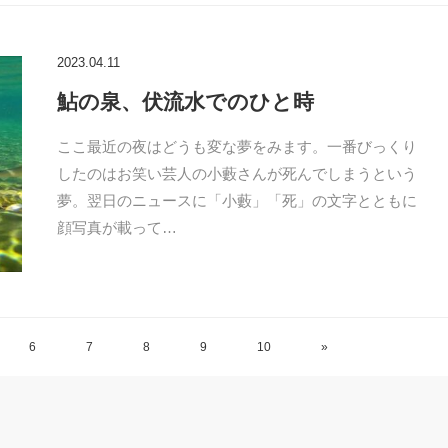
2023.04.11
鮎の泉、伏流水でのひと時
ここ最近の夜はどうも変な夢をみます。一番びっくり
したのはお笑い芸人の小藪さんが死んでしまうという
夢。翌日のニュースに「小藪」「死」の文字とともに
顔写真が載って…
6
7
8
9
10
»