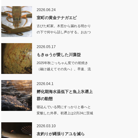
2026.06.24
室町の黄金テナガエビ
古びた町家。木窓から漏れる明かり
の下で何やら話し声がする。おおつ
かさん…
2026.05.17
もきゅうが愛した川藻盌
2025年秋ごっちゃん窯での初焼き
（融け越えてその先へ）。早速、流
域の…
2026.04.1
孵化期海水温低下と魚上氷遡上
群の動態
寝込んでいる間にすっかりと春へと
変貌した外界。初遡上は2月24に茨城
県…
2026.03.10
友釣りが縄張りアユを減ら