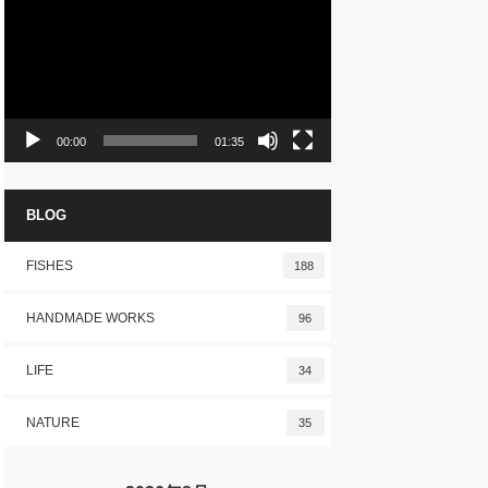
プ
レ
ー
ヤ
ー
00:00
01:35
BLOG
FISHES
188
HANDMADE WORKS
96
LIFE
34
NATURE
35