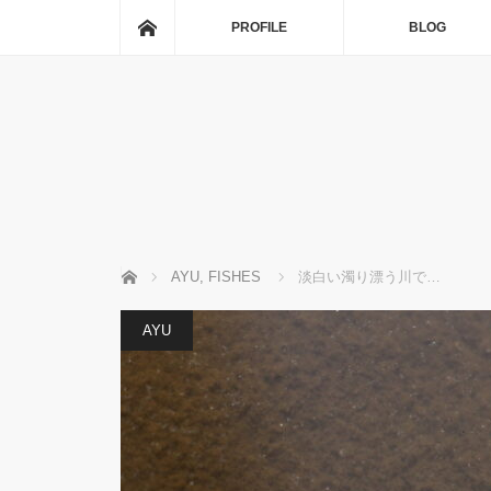
ホーム
PROFILE
BLOG
ホーム
AYU
,
FISHES
淡白い濁り漂う川で…
AYU