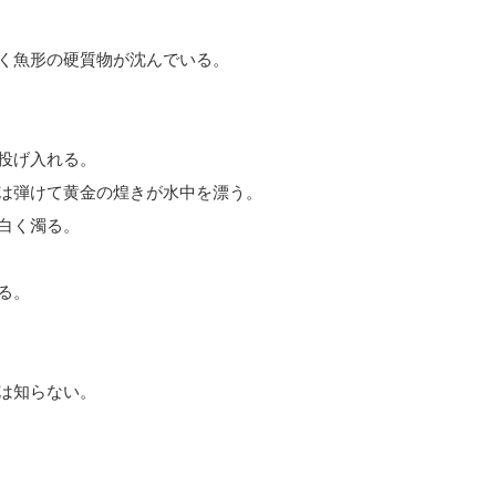
く魚形の硬質物が沈んでいる。
投げ入れる。
は弾けて黄金の煌きが水中を漂う。
白く濁る。
る。
は知らない。