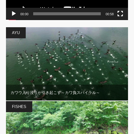
00:00
00:58
AYU
カワウ入り浸りが引き起こす～カワ負スパイラル～
FISHES