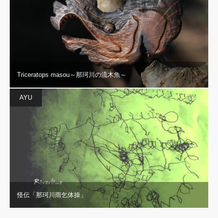
Triceratops masou～那珂川の流木魚～
AYU
怪伝「那珂川雨乞体操」