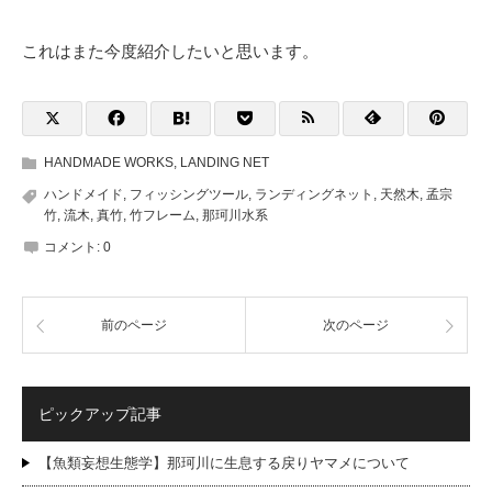
これはまた今度紹介したいと思います。
HANDMADE WORKS
,
LANDING NET
ハンドメイド
,
フィッシングツール
,
ランディングネット
,
天然木
,
孟宗
竹
,
流木
,
真竹
,
竹フレーム
,
那珂川水系
コメント:
0
前のページ
次のページ
ピックアップ記事
【魚類妄想生態学】那珂川に生息する戻りヤマメについて