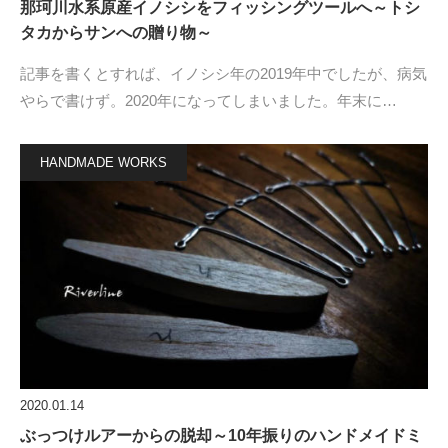
那珂川水系原産イノシシをフィッシングツールへ～トシ
タカからサンへの贈り物～
記事を書くとすれば、イノシシ年の2019年中でしたが、病気
やらで書けず。2020年になってしまいました。年末に…
HANDMADE WORKS
2020.01.14
ぶっつけルアーからの脱却～10年振りのハンドメイドミ