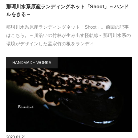
那珂川水系原産ランディングネット「Shoot」～ハンド
ルをきる～
那珂川水系原産ランディングネット「Shoot」。前回の記事
はこちら。～川沿いの竹林が生み出す怪軌線～那珂川水系の
環境がデザインした孟宗竹の根をランディ…
HANDMADE WORKS
2020.01.21