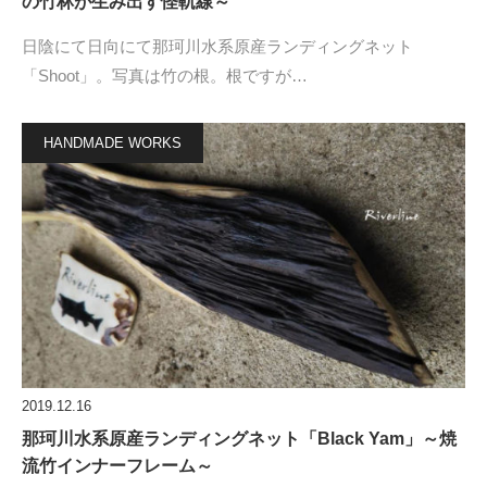
の竹林が生み出す怪軌線～
日陰にて日向にて那珂川水系原産ランディングネット
「Shoot」。写真は竹の根。根ですが…
HANDMADE WORKS
2019.12.16
那珂川水系原産ランディングネット「Black Yam」～焼
流竹インナーフレーム～