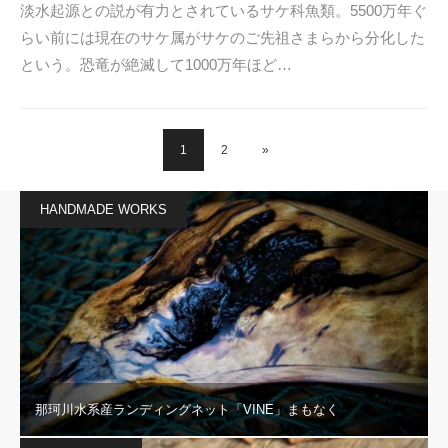
淡水起源との説が有力とされているサケ科魚類。5500万年ぐ
らい前には現在のサケ属がサケのご先祖さまらから分化した
という。恐竜が絶滅して1000万年ほど…
1
2
»
HANDMADE WORKS
那珂川水系産ランディングネット「VINE」まもなく