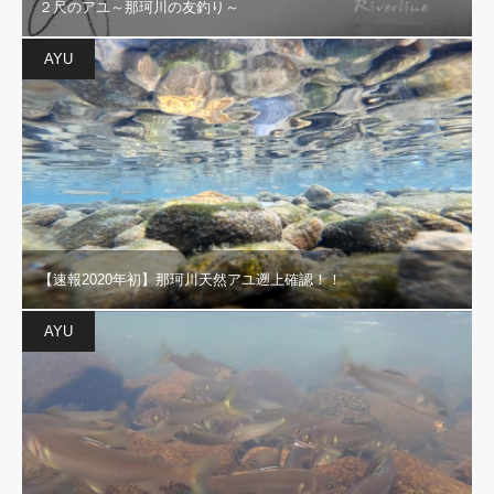
２尺のアユ～那珂川の友釣り～
AYU
【速報2020年初】那珂川天然アユ遡上確認！！
AYU